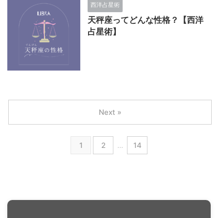
西洋占星術
天秤座ってどんな性格？【西洋
占星術】
Next »
1
2
…
14