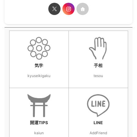
気学
手相
kyuseikigaku
tesou
開運TIPS
LINE
kaiun
AddFriend