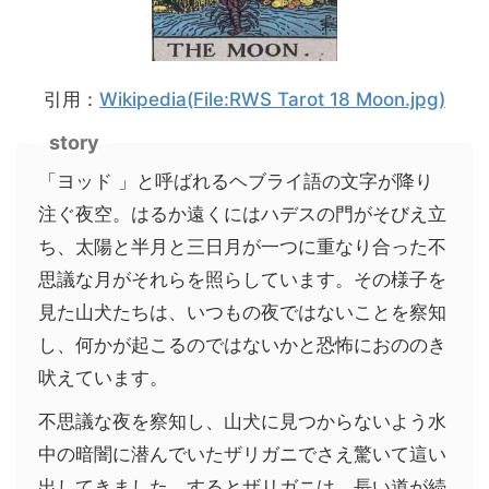
引用：
Wikipedia(File:RWS Tarot 18 Moon.jpg)
story
「ヨッド 」と呼ばれるヘブライ語の文字が降り
注ぐ夜空。はるか遠くにはハデスの門がそびえ立
ち、太陽と半月と三日月が一つに重なり合った不
思議な月がそれらを照らしています。その様子を
見た山犬たちは、いつもの夜ではないことを察知
し、何かが起こるのではないかと恐怖におののき
吠えています。
不思議な夜を察知し、山犬に見つからないよう水
中の暗闇に潜んでいたザリガニでさえ驚いて這い
出してきました。するとザリガニは、長い道が続