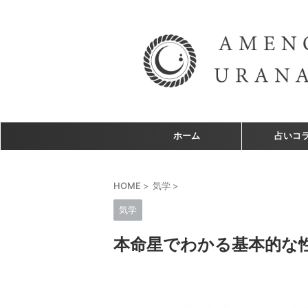
ホーム
占いコ
HOME
>
気学
>
気学
本命星でわかる基本的な