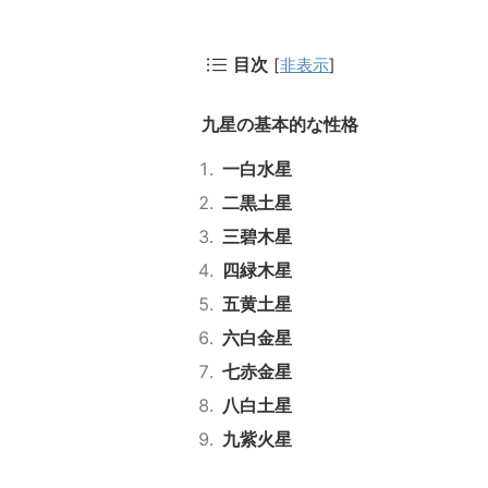
[
非表示
]
目次
九星の基本的な性格
一白水星
二黒土星
三碧木星
四緑木星
五黄土星
六白金星
七赤金星
八白土星
九紫火星