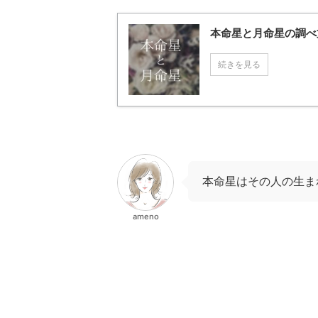
本命星と月命星の調べ
続きを見る
本命星はその人の生ま
ameno