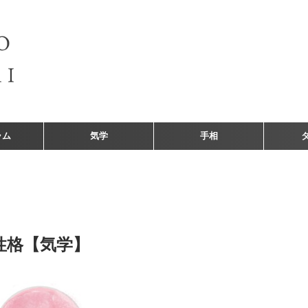
ラム
気学
手相
性格【気学】