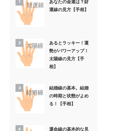
あなたの金運は？財
1
運線の見方【手相】
あるとラッキー！運
2
勢がパワーアップ！
太陽線の見方【手
相】
結婚線の基本。結婚
3
の時期と状態がよめ
る！【手相】
運命線の基本的な見
4