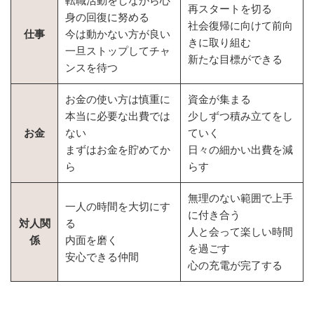
転職活動をしながら心
再スタートを切る
身の回復に努める
社会復帰に向けて前向
仕事
今は動かない方が良い
きに取り組む
一旦ストップしてチャ
新たな目標ができる
ンスを待つ
お金の使い方は慎重に
資金が集まる
本当に必要な出費では
少しずつ積み立てをし
お金
ない
ていく
まずはお金を貯めてか
日々の細かい出費を減
ら
らす
無理のない範囲で上手
一人の時間を大切にす
に付き合う
対人関
る
人と会って楽しい時間
係
内面を磨く
を過ごす
安心できる仲間
心の充電が完了する